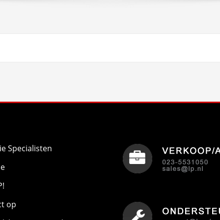
ie Specialisten
ie
P!
t op