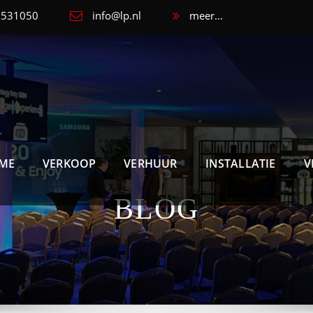
 5531050
info@lp.nl
meer...
ME
VERKOOP
VERHUUR
INSTALLATIE
V
BLOG