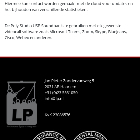
Hiermee kan contact worden gemaakt met de cloud voor updates en
het bijhouden van verschillende statistieken.
De Poly Studio USB Soundbar is te gebruiken met elk gewenste
videocall software zoals Microsoft Teams, Zoom, Skype, BlueJeans,
Cisco, Webex en anderen.
Jan Pieter Zondervanweg 5
2031 AB Haarlem
+31 (0)23 5531050
info@lp.nl
KvK 23086576