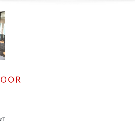
TOOR
seT
r