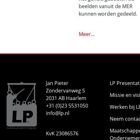
beelden vanuit de MER
kunnen worden gedeeld.
Meer...
Jan Pieter
LP Presentat
Zondervanweg 5
Missie en vis
2031 AB Haarlem
+31 (0)23 5531050
Werken bij L
info@lp.nl
Neem contac
Maatschappe
KvK 23086576
Ondernemen