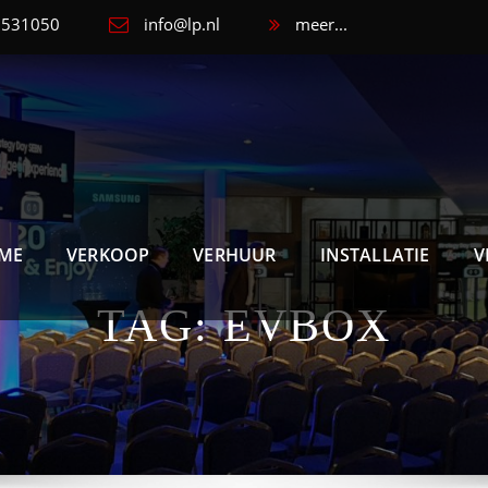
 5531050
info@lp.nl
meer...
ME
VERKOOP
VERHUUR
INSTALLATIE
V
TAG:
EVBOX