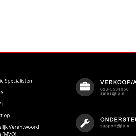
ie Specialisten
ie
P!
t op
lijk Verantwoord
 (MVO)