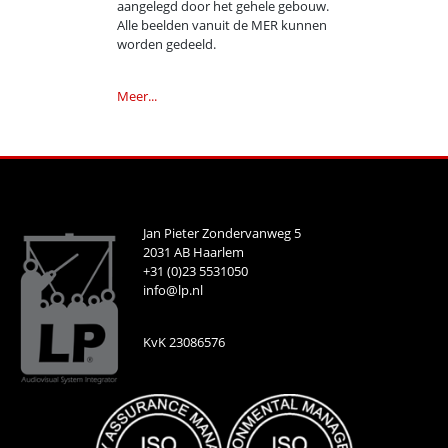
aangelegd door het gehele gebouw.
Alle beelden vanuit de MER kunnen
worden gedeeld.
Meer...
Jan Pieter Zondervanweg 5
2031 AB Haarlem
+31 (0)23 5531050
info@lp.nl
KvK 23086576